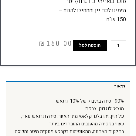
סוכר שאריתי: 1.3 גרם/ליטר
הזמינו לכם יין ותתחילו להנות –
150 ש”ח
₪
150.00
הוספה לסל
תיאור
90% סירה בתיבול של 10% גרנאש
מוצא: לנגדוק, צרפת
על היין: זהו בלנד קלאסי מזני האזור: סירה וגרנאש-נואר,
עשוי בקפידה מהענבים המובחרים ביותר
בחלקות האחוזה, המאופיינות בקרקע מנוקזת היטב ומכוסה