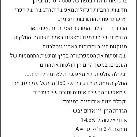
צרפתיות גדולות בנפח של 600 ליטר, מרביתן
חדשות. החביות הגדולות מאפשרות הדגשה של הפרי
ואיכותו ופחות התערבות חיצונית.
הרכב זנים: בלנד המורכב מסירה וגרנאש-נואר
הכרמים: כל הכרמים נמצאים באזור האחוזה. החלקות
מנוקזות היטב ומכוסות באבני גיר לבנות,
שמווסתות את הטמפרטורה בקיץ ומונעות התחממות של
הענבים. במשך היום הן קולטות את החום
ובלילה פולטות ולא מאפשרות לאדמה להתחמם.
החלקות ממוקמות בגובה של 350 מ’ מעל פני הים, מה
שמאפשר הבשלה איטית וטובה של הענבים
וקבלת יינות איכותיים במיוחד.
הגדרת היין: יין אדום יבש
אחוז אלכוהול: 14.5%
חומצה: 3.4 גר’/ליטר = TA