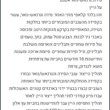
סירה, גרנאש-נואר 2024
על היין
זהו בלנד קלאסי מזני האזור: סירה וגרנאש-נואר, עשוי
בקפידה מהענבים המובחרים ביותר בחלקות
הטירה, המאופיינת בקרקע מנוקזת היטב ומכוסה
באבני גיר לבנות. הצבע סגול עמוק. בחך, טעמים
של פירות שחורים ותבלינים והארומה משלבת
תבלינים, וניל ופירות שחורים. סיומת ארוכה ומענגת.
התיישנות 16 חודשים בחביות עת צרפתיות.
מוצא: לנגדוק, צרפת
תהליך הייצור: ענבי הסירה והגרנאש/נואר נבחרו
בקפידה מהחלקות המובחרות ביותר של האחוזה.
הענבים נבצרו בבציר ידני בארגזים קטנים. האשכולות
עברו מיון קפדני לפני תהליך ייצור היין. לאחר
תהליך התסיסה היין עבר להתיישנות בחביות עץ אלון