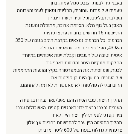
באבני גיר לבנות. הצבע סגול עמוק. בחך,
טעמים של פירות שחורים, תבלינים וטאנין לעיס והארומה
משלבת תבלינים, וניל ופירות שחורים. יין
מאוזן בעל גוף מלא. הסיומת ארוכה, מתובלת ומענגת.
התיישנות 16 חודשים בחביות עת צרפתיות
הכרמים: כל הכרמים נמצאים בקרבת היקב בגובה של 350
מ&#39; מעל פני הים, מה שמאפשר הבשלה
איטית וטובה של הענבים וקבלת יינות איכותיים במיוחד.
החלקות מנוקזות היטב ומכוסות באבני גיר
לבנות, שמווסתות את הטמפרטורה בקיץ ומונעות התחממות
של הענבים. במשך היום הן קולטות את
החום ובלילה פולטות ולא מאפשרות לאדמה להתחמם.
תהליך הייצור: ענבי הסירה והגרנאש/נואר נבחרו בקפידה
הענבים נבצרו בבציר ידני בארגזים קטנים. האשכולות עברו
מיון קפדני לפני תהליך ייצור היין. לאחר
תהליך התסיסה היין עבר להתיישנות בחביות עץ אלון
צרפתיות גדולות בנפח של 600 ליטר, מרביתן