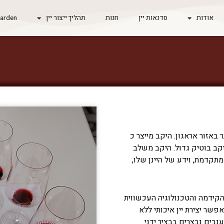
אודות
סדנאות יין
חנות
תהליך ייצור יין
arden
היקב מייצר כ
היקב משלב
מתקדמת, וידע של היינן שלו,
קידמה והטכנולוגיה העכשווית
שר יצירת יין איכותי ללא
נבים נבצרים בבציר ידני