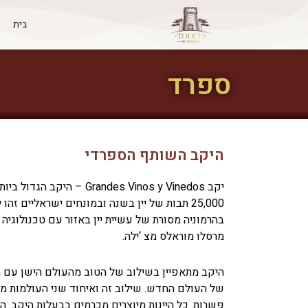
לתוכן
בית
ספרד
היקב השותף הספרדי
יקב Grandes Vinos y Vinedos – היקב הגדול ביותר באזור אראגון.
25,000 תבות של יין בשנה ובמונחים ישראליים זהו יקב בוטיק גדול.
בהרמוניה מסורת של עשיית יין באזור עם טכנולוגיה 
מרסלו מוראלס מצ ‘ילה.
היקב מתאפיין בשילוב של הטוב מהעולם הישן עם ה
של העולם החדש. שילוב זה ואיחוד שני העולמות מאפ
פשרות.
כל היינות מיוצרים מכרמים בבעלות היקב.
הע