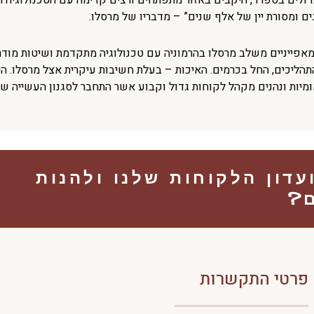
Car הם אחד הנעלמים הגדולים בספרד, היקבים באזור מתפתחים ורצים קדימה עם הטכנולוג
ם ומסורת יין של אלף שנים” – מדבריו של מרסלו.
המאפייניים משלב מרסלו בהרמוניה עם טכנולוגיה מתקדמת ושיטות מוד
תהליכים, החל בכרמים. האיכות – בעלת חשיבות עיקרית אצל מרסלו.
הי
מיות ונהנים מקהל לקוחות גדול וקבוע אשר התחבר לסגנון העשייה של
דון הלקוחות שלנו ולהנות
ם?
פרטי התקשרות