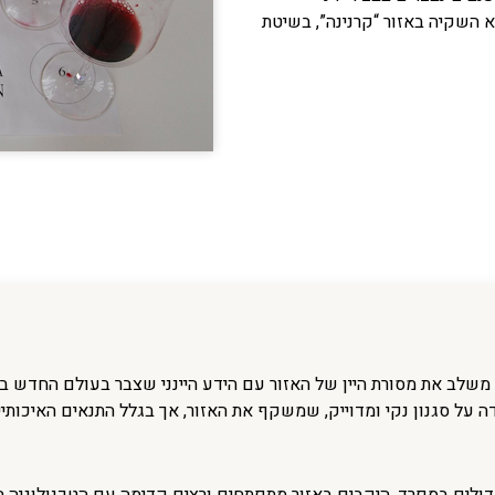
מ 50 שנה, הגדלים ללא השקיה באזור “קרנינה”, בשיטת
רסלו מוראלס נולד בצ’ילה בשנת 1969, הוא משלב את מסורת היין של האזור עם הידע היינני שצבר בעולם ה
ה על סגנון נקי ומדוייק, שמשקף את האזור, אך בגלל התנאים האיכותי