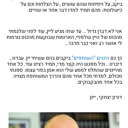
ביקב, על ניסיונות שהם עושים , על הצלחות וגם על
כישלונות- מהם תמיד למדו דבר אחד או שניים.
אני לא דברן גדול … עד שזה מגיע ליין, עוד לפני שלגמתי
מהכוס של היין שלפניי, הארומות שבוקעות מהכוס גורמות
לי אושר רב ואני כבר מדבר…
כך גם
היננים “השותפים”
ביקבים בהם עשיתי יין. עבדנו ,
דיברנו… וכל מפגש היה קצר מדי, תמיד רצינו עוד.
כל אחד
מהייננים שהתלוו למסע שלי הוא אמן בפני עצמו. ספגתי
מכולם, למדתי מכל אחד מהם והדרך המשותפת מצויה
בכל אחד מהבקבוקים.
דורון יצחקי , יינן